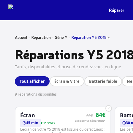
Skip
to
Réparer
main
content
Accueil
Réparation
Série Y
Réparation Y5 2018
Réparations Y5 201
Tarifs, disponibilités et prise de rendez-vous en ligne
Tout afficher
Écran & Vitre
Batterie faible
Ne 
9 réparations disponibles
✓
64€
Écran
Batt
89€
avec Bonus Réparation*
45 min
30 
En stock
L’écran de votre Y5 2018 est fissuré ou défectueux :
Les per