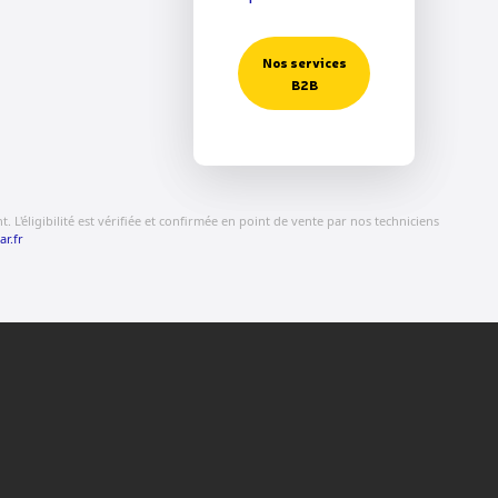
Nos services
B2B
 L'éligibilité est vérifiée et confirmée en point de vente par nos techniciens
ar.fr