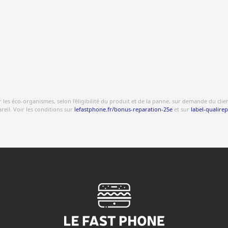
s éco-organismes, selon l'éligibilité du produit et de la panne, sur demande du client.
eil. Voir les conditions sur
lefastphone.fr/bonus-reparation-25e
et sur
label-qualirep