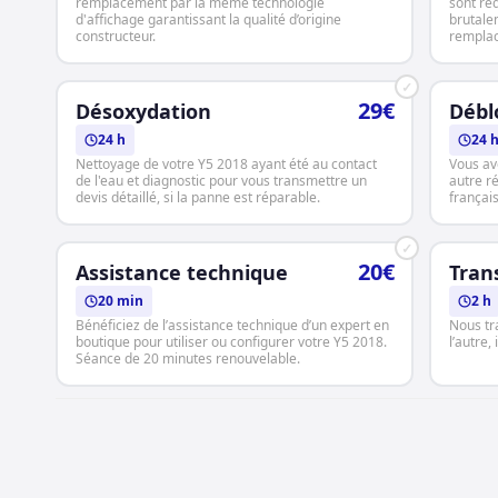
remplacement par la même technologie
sont réd
d'affichage garantissant la qualité d’origine
brutale
constructeur.
rempla
✓
29€
Désoxydation
Débl
24 h
24 
Nettoyage de votre Y5 2018 ayant été au contact
Vous av
de l'eau et diagnostic pour vous transmettre un
autre r
devis détaillé, si la panne est réparable.
français
✓
20€
Assistance technique
Tran
20 min
2 h
Bénéficiez de l’assistance technique d’un expert en
Nous tr
boutique pour utiliser ou configurer votre Y5 2018.
l’autre,
Séance de 20 minutes renouvelable.