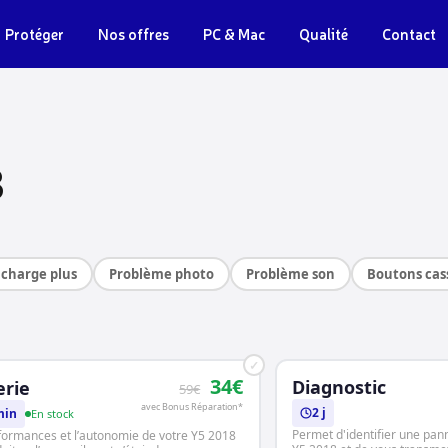
Protéger
Nos offres
PC & Mac
Qualité
Contact
8
charge plus
Problème photo
Problème son
Boutons cas
✓
34€
Diagnostic
erie
59€
avec Bonus Réparation*
2 j
min
En stock
Permet d'identifier une pan
formances et l’autonomie de votre Y5 2018