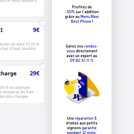
re un devis détaillé si
Profitez de
-50%
sur l’addition
grâce au
Menu Maxi
Best Phone
!
✓
9€
I
écises de votre Y5 2018
Gérez vos
rendez-
chat, iCloud, blacklist,
vous
directement
avec un expert au
09 82 51 11 11
.
✓
29€
charge
 2018 est obstruée.
a remplacer, les frais
 doit être changée.
Une
réparation
5
étoiles aux petits
oignons
garantie
pendant 12 mois
.