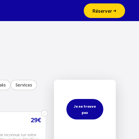
Réserver →
sés
Services
Je ne trouve
pas
✓
29€
ne inconnue sur votre