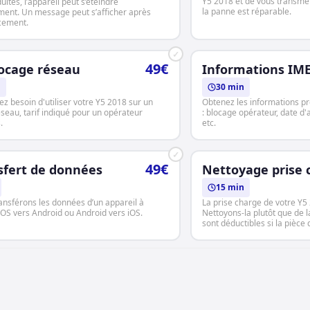
Y5 2018 et de vous transmett
uites, l’appareil peut s’éteindre
la panne est réparable.
ment. Un message peut s’afficher après
cement.
✓
49€
ocage réseau
Informations IME
h
30 min
ez besoin d'utiliser votre Y5 2018 sur un
Obtenez les informations pr
éseau, tarif indiqué pour un opérateur
: blocage opérateur, date d'a
.
etc.
✓
49€
sfert de données
Nettoyage prise 
15 min
ansférons les données d’un appareil à
La prise charge de votre Y5
 iOS vers Android ou Android vers iOS.
Nettoyons-la plutôt que de l
sont déductibles si la pièce