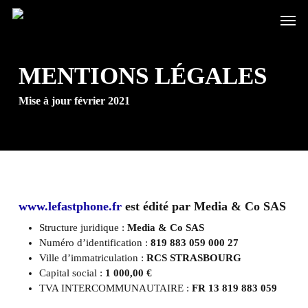
Skip
Men
to
main
content
MENTIONS LÉGALES
Mise à jour février 2021
www.lefastphone.fr
est édité par Media & Co SAS
Structure juridique :
Media & Co SAS
Numéro d’identification :
819 883 059 000 27
Ville d’immatriculation :
RCS STRASBOURG
Capital social :
1 000,00 €
TVA INTERCOMMUNAUTAIRE :
FR 13 819 883 059