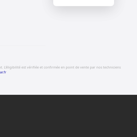
 L'éligibilité est vérifiée et confirmée en point de vente par nos techniciens
ar.fr