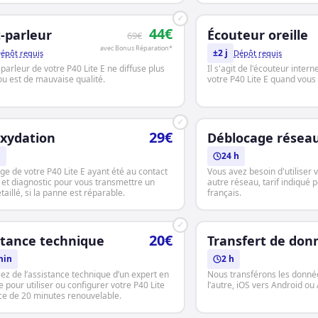
✓
44€
-parleur
Écouteur oreille
69€
avec Bonus Réparation*
±2 j
épôt requis
Dépôt requis
parleur de votre P40 Lite E ne diffuse plus
Il s'agit de l'écouteur intern
ou est de mauvaise qualité.
votre P40 Lite E quand vous l
✓
29€
xydation
Déblocage résea
h
24 h
ge de votre P40 Lite E ayant été au contact
Vous avez besoin d'utiliser 
u et diagnostic pour vous transmettre un
autre réseau, tarif indiqué 
taillé, si la panne est réparable.
français.
✓
20€
stance technique
Transfert de don
min
2 h
iez de l’assistance technique d’un expert en
Nous transférons les donnée
 pour utiliser ou configurer votre P40 Lite
l’autre, iOS vers Android ou
ce de 20 minutes renouvelable.