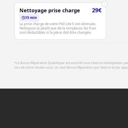
✓
29€
Nettoyage prise charge
15 min
La prise charge de votre P40 Lite E est obstruée.
Nettoyons-la plutôt que de la remplacer, les frais
sont déductibles si la pièce doit être changée.
*Le Bonus Réparation QualiRepar est accordé sous réserve d'acceptation par le
lors de votre rendez-vous. Un seul Bonus Réparation par facture et par appar