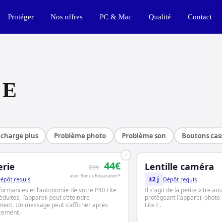
Protéger
Nos offres
PC & Mac
Qualité
Contact
 E
charge plus
Problème photo
Problème son
Boutons cas
✓
44€
erie
Lentille caméra
69€
avec Bonus Réparation*
±2 j
épôt requis
Dépôt requis
formances et l’autonomie de votre P40 Lite
Il s'agit de la petite vitre a
éduites, l’appareil peut s’éteindre
protégeant l'appareil photo
ment. Un message peut s’afficher après
Lite E.
cement.