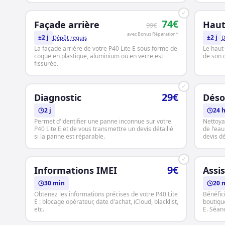
✓
74€
Façade arrière
Haut
99€
avec Bonus Réparation*
±2 j
±2 j
Dépôt requis
D
La façade arrière de votre P40 Lite E sous forme de
Le haut-
coque en plastique, aluminium ou en verre est
de son 
fissurée.
✓
29€
Diagnostic
Déso
2 j
24 
Permet d'identifier une panne inconnue sur votre
Nettoya
P40 Lite E et de vous transmettre un devis détaillé
de l'ea
si la panne est réparable.
devis dé
✓
9€
Informations IMEI
Assi
30 min
20 
Obtenez les informations précises de votre P40 Lite
Bénéfic
E : blocage opérateur, date d'achat, iCloud, blacklist,
boutique
etc.
E. Séan