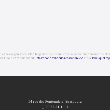
s éco-organismes, selon l'éligibilité du produit et de la panne, sur demande du client.
eil. Voir les conditions sur
lefastphone.fr/bonus-reparation-25e
et sur
label-qualirep
14 rue des Pontonniers, Strasbourg
09 82 51 11 11