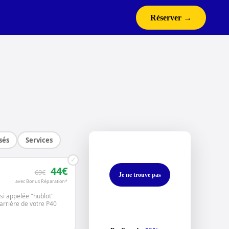
Réserver →
sés
Services
✓
44€
69€
Je ne trouve pas
avec Bonus Réparation*
ussi appelée "hublot"
 arrière de votre P40