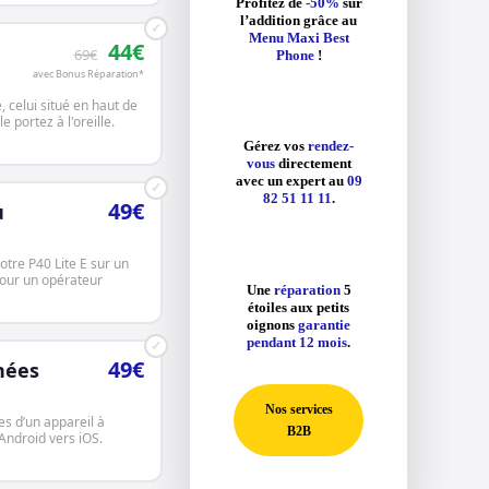
Profitez de
-50%
sur
l’addition grâce au
✓
Menu Maxi Best
44€
69€
Phone
!
avec Bonus Réparation*
e, celui situé en haut de
e portez à l'oreille.
Gérez vos
rendez-
vous
directement
avec un expert au
09
✓
82 51 11 11
.
49€
u
votre P40 Lite E sur un
pour un opérateur
Une
réparation
5
étoiles aux petits
oignons
garantie
pendant 12 mois
.
✓
49€
nées
Nos services
s d’un appareil à
B2B
 Android vers iOS.