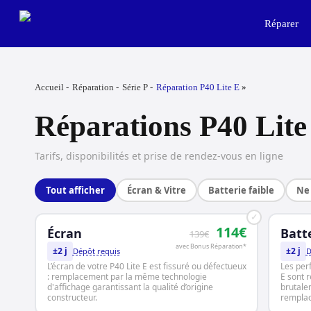
Skip
to
Réparer
main
content
Accueil
Réparation
Série P
Réparation P40 Lite E
Réparations P40 Lite
Tarifs, disponibilités et prise de rendez-vous en ligne
Tout afficher
Écran & Vitre
Batterie faible
Ne 
✓
114€
Écran
Batt
139€
avec Bonus Réparation*
±2 j
±2 j
Dépôt requis
D
L’écran de votre P40 Lite E est fissuré ou défectueux
Les per
: remplacement par la même technologie
E sont r
d'affichage garantissant la qualité d’origine
brutale
constructeur.
rempla