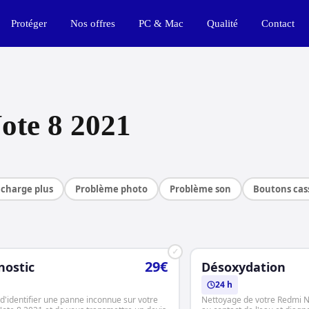
Protéger
Nos offres
PC & Mac
Qualité
Contact
ote 8 2021
charge plus
Problème photo
Problème son
Boutons cas
✓
29€
nostic
Désoxydation
24 h
d'identifier une panne inconnue sur votre
Nettoyage de votre Redmi N