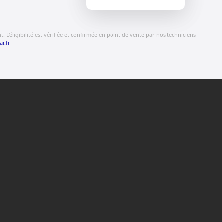
 L'éligibilité est vérifiée et confirmée en point de vente par nos techniciens
ar.fr