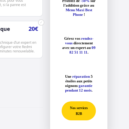
ostic pour vous
Profitez de
-50%
sur
, si la panne est
l’addition grâce au
Menu Maxi Best
Phone
!
✓
20€
ique
Gérez vos
rendez-
echnique d’un expert en
vous
directement
onfigurer votre Redmi
avec un expert au
09
minutes renouvelable.
82 51 11 11
.
Une
réparation
5
étoiles aux petits
oignons
garantie
pendant 12 mois
.
Nos services
B2B