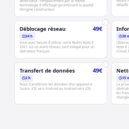
Redmi N
défectueux : remplacement par la même
détaillé
technologie d'affichage garantissant la qualité
d’origine constructeur.
✓
49€
Déblocage réseau
Info
24 h
30 
Vous avez besoin d'utiliser votre Redmi Note 8
Obtenez
2021 sur un autre réseau, tarif indiqué pour un
Note 8 
opérateur français.
iCloud, b
✓
49€
Transfert de données
Nett
2 h
15 
Nous transférons les données d’un appareil à
La pris
l’autre, iOS vers Android ou Android vers iOS.
obstrué
les frai
changé