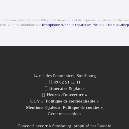
s éco-organismes, selon l'éligibilité du produit et de la panne, sur demande du client.
eil. Voir les conditions sur
lefastphone.fr/bonus-reparation-25e
et sur
label-qualirep
14 rue des Pontonniers, Strasbourg
09 82 51 11 11
Itinéraire & plan »
Heures d’ouverture »
CGV
»
Politique de confidentialité
»
Mentions légales
»
Politique de cookies »
Gérer mes cookies
Concocté avec ♥ à Strasbourg, propulsé par
Laast.io