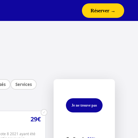
Réserver →
sés
Services
Je ne trouve pas
✓
29€
ote 8 2021 ayant été