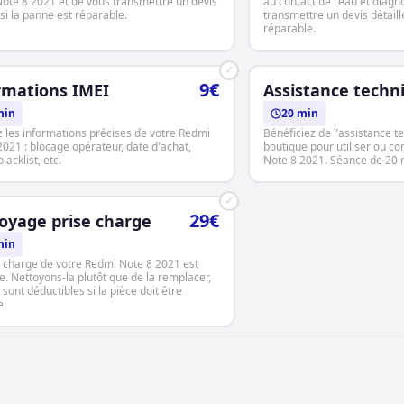
ote 8 2021 et de vous transmettre un devis
au contact de l'eau et diagn
 si la panne est réparable.
transmettre un devis détaillé
réparable.
✓
9€
rmations IMEI
Assistance techn
min
20 min
 les informations précises de votre Redmi
Bénéficiez de l’assistance t
2021 : blocage opérateur, date d'achat,
boutique pour utiliser ou c
lacklist, etc.
Note 8 2021. Séance de 20 
✓
29€
oyage prise charge
min
e charge de votre Redmi Note 8 2021 est
e. Nettoyons-la plutôt que de la remplacer,
s sont déductibles si la pièce doit être
e.