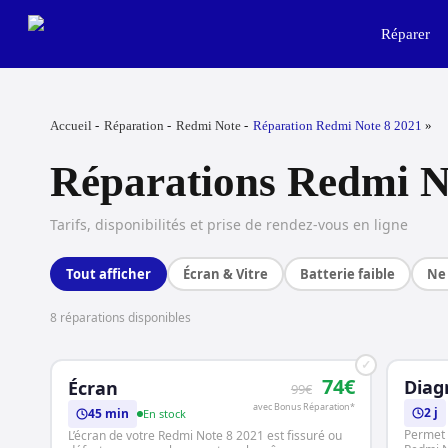
Skip
to
Réparer
main
content
Accueil
Réparation
Redmi Note
Réparation Redmi Note 8 2021
Réparations Redmi N
Tarifs, disponibilités et prise de rendez-vous en ligne
Tout afficher
Écran & Vitre
Batterie faible
Ne 
8 réparations disponibles
✓
74€
Diag
Écran
99€
avec Bonus Réparation*
2 j
45 min
En stock
Permet 
L’écran de votre Redmi Note 8 2021 est fissuré ou