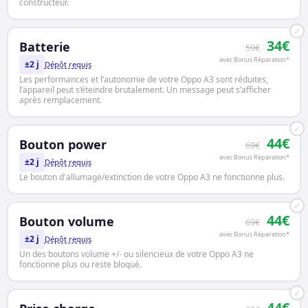
constructeur.
✓
34€
Batterie
59€
avec Bonus Réparation*
±2 j
Dépôt requis
Les performances et l’autonomie de votre Oppo A3 sont réduites,
l’appareil peut s’éteindre brutalement. Un message peut s’afficher
après remplacement.
✓
44€
Bouton power
69€
avec Bonus Réparation*
±2 j
Dépôt requis
Le bouton d'allumage/extinction de votre Oppo A3 ne fonctionne plus.
✓
44€
Bouton volume
69€
avec Bonus Réparation*
±2 j
Dépôt requis
Un des boutons volume +/- ou silencieux de votre Oppo A3 ne
fonctionne plus ou reste bloqué.
✓
44€