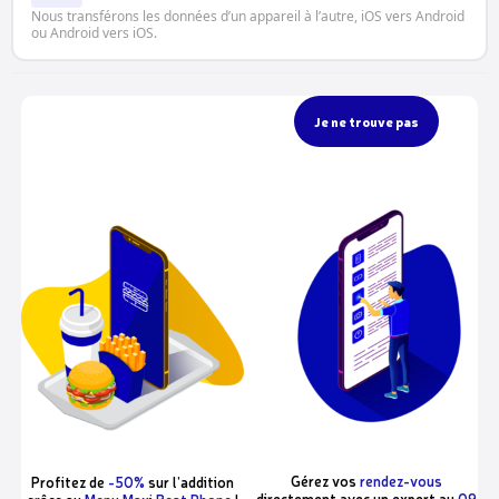
Nous transférons les données d’un appareil à l’autre, iOS vers Android
ou Android vers iOS.
Je ne trouve pas
Gérez vos
rendez-vous
Profitez de
-50%
sur l’addition
directement avec un expert au
09