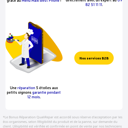
grâce au
Menu Maxi Best Phone
!
82 51 11 11
.
Nos services B2B
Une
réparation
5 étoiles aux
petits oignons
garantie pendant
12 mois
.
*Le Bonus Réparation QualiRepar est accordé sous réserve d'acceptation par les
éco-organismes, selon l'éligibilité du produit et de la panne, sur demande du
client. L'éligibilité est vérifiée et confirmée en point de vente par nos techniciens