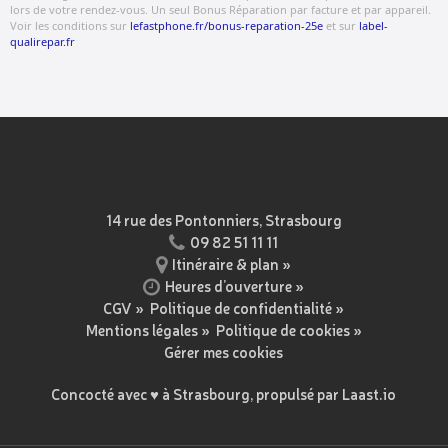
lors de votre rendez-vous. Un seul Bonus Réparation par facture et par appareil.
Voir les conditions sur
lefastphone.fr/bonus-reparation-25e
et sur
label-
qualirepar.fr
14 rue des Pontonniers, Strasbourg
09 82 51 11 11
Itinéraire & plan »
Heures d’ouverture »
CGV
»
Politique de confidentialité
»
Mentions légales
»
Politique de cookies »
Gérer mes cookies
Concocté avec ♥ à Strasbourg, propulsé par
Laast.io