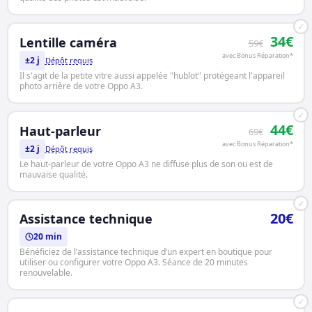
✓
34€
Lentille caméra
59€
avec Bonus Réparation*
±2 j
Dépôt requis
Il s'agit de la petite vitre aussi appelée "hublot" protégeant l'appareil
photo arrière de votre Oppo A3.
✓
44€
Haut-parleur
69€
avec Bonus Réparation*
±2 j
Dépôt requis
Le haut-parleur de votre Oppo A3 ne diffuse plus de son ou est de
mauvaise qualité.
✓
20€
Assistance technique
20 min
Bénéficiez de l’assistance technique d’un expert en boutique pour
utiliser ou configurer votre Oppo A3. Séance de 20 minutes
renouvelable.
✓