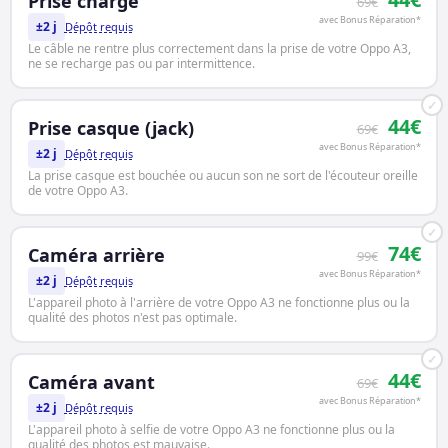
Prise charge
69€
avec Bonus Réparation*
±2 j
Dépôt requis
Le câble ne rentre plus correctement dans la prise de votre Oppo A3,
ne se recharge pas ou par intermittence.
✓
44€
Prise casque (jack)
69€
avec Bonus Réparation*
±2 j
Dépôt requis
La prise casque est bouchée ou aucun son ne sort de l'écouteur oreille
de votre Oppo A3.
✓
74€
Caméra arrière
99€
avec Bonus Réparation*
±2 j
Dépôt requis
L'appareil photo à l'arrière de votre Oppo A3 ne fonctionne plus ou la
qualité des photos n'est pas optimale.
✓
44€
Caméra avant
69€
avec Bonus Réparation*
±2 j
Dépôt requis
L'appareil photo à selfie de votre Oppo A3 ne fonctionne plus ou la
qualité des photos est mauvaise.