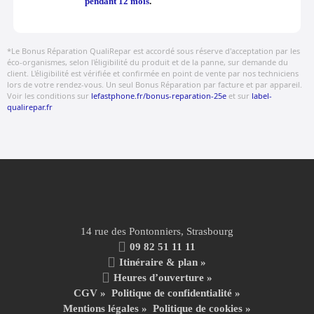
pendant 12 mois
.
*Le Bonus Réparation QualiRepar est accordé sous réserve d'acceptation par les
éco-organismes, selon l'éligibilité du produit et de la panne, sur demande du
client. L'éligibilité est vérifiée et confirmée en point de vente par nos techniciens
lors de votre rendez-vous. Un seul Bonus Réparation par facture et par appareil.
Voir les conditions sur
lefastphone.fr/bonus-reparation-25e
et sur
label-
qualirepar.fr
14 rue des Pontonniers, Strasbourg
09 82 51 11 11
Itinéraire & plan »
Heures d’ouverture »
CGV
»
Politique de confidentialité
»
Mentions légales
»
Politique de cookies »