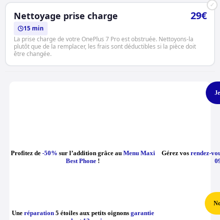
✓
29€
Nettoyage prise charge
15 min
La prise charge de votre OnePlus 7 Pro est obstruée. Nettoyons-la
plutôt que de la remplacer, les frais sont déductibles si la pièce doit
être changée.
Je
Profitez de
-50%
sur l’addition grâce au
Menu Maxi
Gérez vos
rendez-vo
Best Phone
!
0
No
Une
réparation
5 étoiles aux petits oignons
garantie