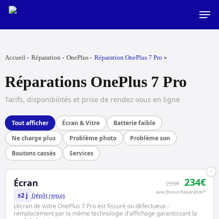
Skip
Men
to
main
content
Accueil
Réparation
OnePlus
Réparation OnePlus 7 Pro
Réparations OnePlus 7 Pro
Tarifs, disponibilités et prise de rendez-vous en ligne
Tout afficher
Écran & Vitre
Batterie faible
Ne charge plus
Problème photo
Problème son
Boutons cassés
Services
✓
234€
Écran
259€
avec Bonus Réparation*
±2 j
Dépôt requis
L’écran de votre OnePlus 7 Pro est fissuré ou défectueux :
remplacement par la même technologie d'affichage garantissant la