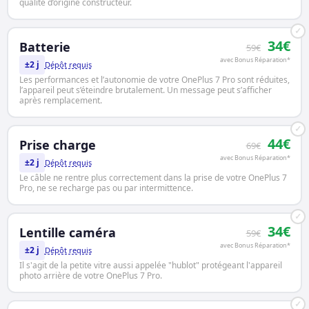
qualité d’origine constructeur.
✓
34€
Batterie
59€
avec Bonus Réparation*
±2 j
Dépôt requis
Les performances et l’autonomie de votre OnePlus 7 Pro sont réduites,
l’appareil peut s’éteindre brutalement. Un message peut s’afficher
après remplacement.
✓
44€
Prise charge
69€
avec Bonus Réparation*
±2 j
Dépôt requis
Le câble ne rentre plus correctement dans la prise de votre OnePlus 7
Pro, ne se recharge pas ou par intermittence.
✓
34€
Lentille caméra
59€
avec Bonus Réparation*
±2 j
Dépôt requis
Il s'agit de la petite vitre aussi appelée "hublot" protégeant l'appareil
photo arrière de votre OnePlus 7 Pro.
✓