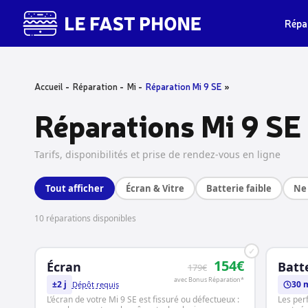
Skip
to
Répa
main
content
Accueil
Réparation
Mi
Réparation Mi 9 SE
Réparations Mi 9 SE
Tarifs, disponibilités et prise de rendez-vous en ligne
Tout afficher
Écran & Vitre
Batterie faible
Ne 
10 réparations disponibles
✓
154€
Écran
Batt
179€
avec Bonus Réparation*
±2 j
30 
Dépôt requis
L’écran de votre Mi 9 SE est fissuré ou défectueux :
Les per