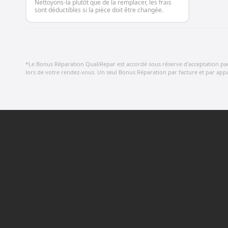
Nettoyons-la plutôt que de la remplacer, les frais
sont déductibles si la pièce doit être changée.
*Le Bonus Réparation QualiRepar est accordé sous réserve d'acceptation par le
lors de votre rendez-vous. Un seul Bonus Réparation par facture et par appar