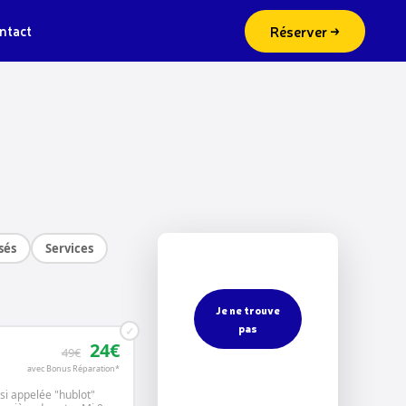
Réserver →
ntact
sés
Services
Je ne trouve
pas
✓
24€
49€
avec Bonus Réparation*
ussi appelée "hublot"