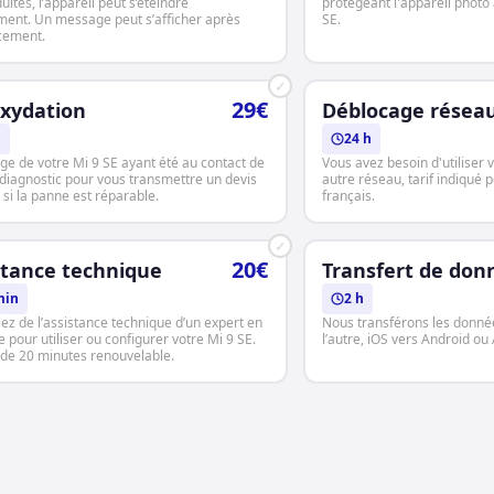
uites, l’appareil peut s’éteindre
protégeant l'appareil photo 
ment. Un message peut s’afficher après
SE.
cement.
✓
29€
xydation
Déblocage résea
h
24 h
ge de votre Mi 9 SE ayant été au contact de
Vous avez besoin d'utiliser 
t diagnostic pour vous transmettre un devis
autre réseau, tarif indiqué 
, si la panne est réparable.
français.
✓
20€
stance technique
Transfert de don
min
2 h
iez de l’assistance technique d’un expert en
Nous transférons les donnée
 pour utiliser ou configurer votre Mi 9 SE.
l’autre, iOS vers Android ou
de 20 minutes renouvelable.