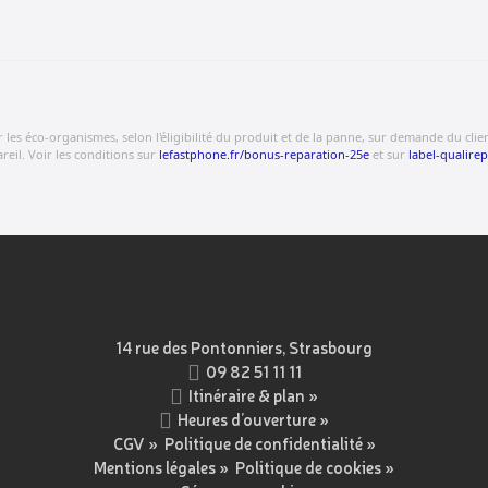
s éco-organismes, selon l'éligibilité du produit et de la panne, sur demande du client.
eil. Voir les conditions sur
lefastphone.fr/bonus-reparation-25e
et sur
label-qualirep
14 rue des Pontonniers, Strasbourg
09 82 51 11 11
Itinéraire & plan »
Heures d’ouverture »
CGV
»
Politique de confidentialité
»
Mentions légales
»
Politique de cookies »