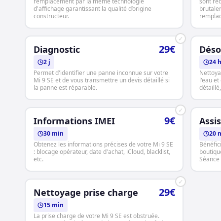
remplacement par la même technologie
sont réd
d'affichage garantissant la qualité d’origine
brutale
constructeur.
rempla
✓
29€
Diagnostic
Déso
2 j
24 
Permet d'identifier une panne inconnue sur votre
Nettoya
Mi 9 SE et de vous transmettre un devis détaillé si
l'eau e
la panne est réparable.
détaillé
✓
9€
Informations IMEI
Assi
30 min
20 
Obtenez les informations précises de votre Mi 9 SE
Bénéfic
: blocage opérateur, date d'achat, iCloud, blacklist,
boutique
etc.
Séance 
✓
29€
Nettoyage prise charge
15 min
La prise charge de votre Mi 9 SE est obstruée.