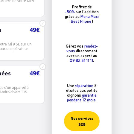
arrière de votre Mi 9
Profitez de
-50%
sur l’addition
grâce au
Menu Maxi
Best Phone
!
✓
49€
u
votre Mi 9 SE sur un
Gérez vos
rendez-
pour un opérateur
vous
directement
avec un expert au
09 82 51 11 11
.
✓
49€
nées
Une
réparation
5
s d’un appareil à
étoiles aux petits
 Android vers iOS.
oignons
garantie
pendant 12 mois
.
Nos services
B2B