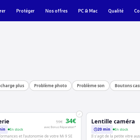
rer
Protéger
Nos offres
PC & Mac
Qualité
Co
charge plus
Problème photo
Problème son
Boutons cas
✓
34€
erie
Lentille caméra
59€
avec Bonus Réparation*
min
20 min
En stock
En stock
formances et l’autonomie de votre Mi 9 SE
Il s'agit de la petite vitre a