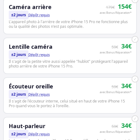
154€
Caméra arrière
179€
avec Bonus Réparation*
±2 jours
Dépôt requis
L'appareil photo à l'arrière de votre iPhone 15 Pro ne fonctionne plus
ou la qualité des photos n'est pas optimale.
✓
34€
Lentille caméra
59€
avec Bonus Réparation*
±2 jours
Dépôt requis
Il s'agit de la petite vitre aussi appelée "hublot" protégeant l'appareil
photo arrière de votre iPhone 15 Pro.
✓
34€
Écouteur oreille
59€
avec Bonus Réparation*
±2 jours
Dépôt requis
Il s'agit de l'écouteur interne, celui situé en haut de votre iPhone 15
Pro quand vous le portez à l'oreille.
✓
34€
Haut-parleur
59€
avec Bonus Réparation*
±2 jours
Dépôt requis