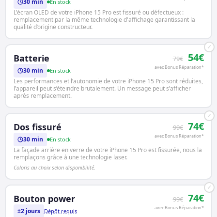
30 min
En stock
L'écran OLED de votre iPhone 15 Pro est fissuré ou défectueux :
remplacement par la même technologie d'affichage garantissant la
qualité d’origine constructeur.
✓
54€
Batterie
79€
avec Bonus Réparation*
30 min
En stock
Les performances et l’autonomie de votre iPhone 15 Pro sont réduites,
l’appareil peut s’éteindre brutalement. Un message peut s’afficher
après remplacement.
✓
74€
Dos fissuré
99€
avec Bonus Réparation*
30 min
En stock
La façade arrière en verre de votre iPhone 15 Pro est fissurée, nous la
remplaçons grâce à une technologie laser.
Coloris au choix selon disponibilité.
✓
74€
Bouton power
99€
avec Bonus Réparation*
±2 jours
Dépôt requis