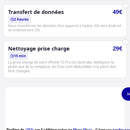
✓
49€
Transfert de données
2 heures
Nous transférons les données d’un appareil à l’autre, iOS vers Android
ou Android vers iOS.
✓
29€
Nettoyage prise charge
15 min
La prise charge de votre iPhone 15 Pro est obstruée. Nettoyons-la
plutôt que de la remplacer, les frais sont déductibles si la pièce doit
être changée.
Je
Profitez de
-50%
sur l’addition grâce au
Menu Maxi
Gérez vos
rendez-vo