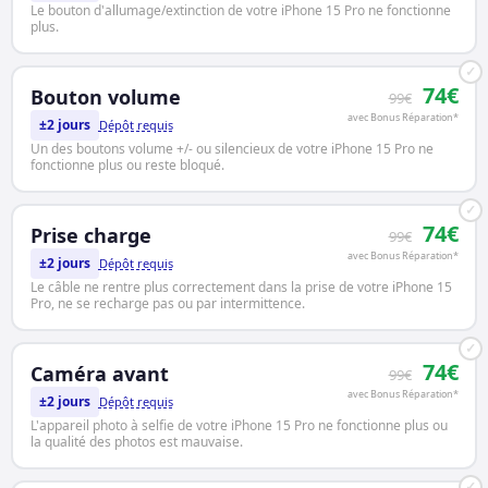
Le bouton d'allumage/extinction de votre iPhone 15 Pro ne fonctionne
plus.
✓
74€
Bouton volume
99€
avec Bonus Réparation*
±2 jours
Dépôt requis
Un des boutons volume +/- ou silencieux de votre iPhone 15 Pro ne
fonctionne plus ou reste bloqué.
✓
74€
Prise charge
99€
avec Bonus Réparation*
±2 jours
Dépôt requis
Le câble ne rentre plus correctement dans la prise de votre iPhone 15
Pro, ne se recharge pas ou par intermittence.
✓
74€
Caméra avant
99€
avec Bonus Réparation*
±2 jours
Dépôt requis
L'appareil photo à selfie de votre iPhone 15 Pro ne fonctionne plus ou
la qualité des photos est mauvaise.
✓