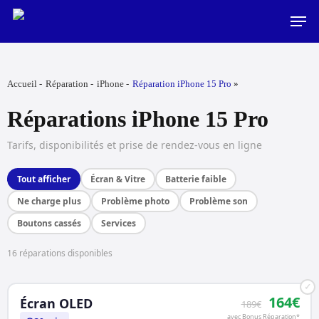
Skip
Men
to
main
content
Accueil
Réparation
iPhone
Réparation iPhone 15 Pro
Réparations iPhone 15 Pro
Tarifs, disponibilités et prise de rendez-vous en ligne
Tout afficher
Écran & Vitre
Batterie faible
Ne charge plus
Problème photo
Problème son
Boutons cassés
Services
16 réparations disponibles
✓
164€
Écran OLED
189€
avec Bonus Réparation*