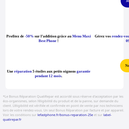
Je
Profitez de
-50%
sur l’addition grâce au
Menu Maxi
Gérez vos
rendez-vo
Best Phone
!
0
No
Une
réparation
5 étoiles aux petits oignons
garantie
pendant 12 mois
.
*Le Bonus Réparation QualiRepar est accordé sous réserve d'acceptation par les
éco-organismes, selon l'éligibilité du produit et de la panne, sur demande du
client. L'éligibilité est vérifiée et confirmée en point de vente par nos techniciens
lors de votre rendez-vous. Un seul Bonus Réparation par facture et par appareil.
Voir les conditions sur
lefastphone.fr/bonus-reparation-25e
et sur
label-
qualirepar.fr