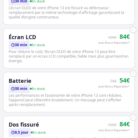
30 min
En stock
L'écran OLED de votre iPhone 13 est fissuré ou défectueux :
remplacement par la même technologie d'affichage garantissant la
qualité d’origine constructeur.
✓
84€
Écran LCD
109€
avec Bonus Réparation*
30 min
En stock
Pour réduire le coût, l’écran OLED de votre iPhone 13 peut être
remplacé par un écran LCD compatible, fiable mais plus gourmand en
énergie.
✓
54€
Batterie
79€
avec Bonus Réparation*
30 min
En stock
Les performances et l’autonomie de votre iPhone 13 sont réduites,
l’appareil peut s’éteindre brutalement. Un message peut s’afficher
après remplacement.
✓
84€
Dos fissuré
109€
avec Bonus Réparation*
0,5 jour
En stock