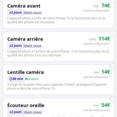
74€
Caméra avant
99€
avec Bonus Réparation*
±2 jours
Dépôt requis
L'appareil photo à selfie de votre iPhone 13 ne fonctionne plus ou la
qualité des photos est mauvaise.
✓
114€
Caméra arrière
139€
avec Bonus Réparation*
±2 jours
Dépôt requis
L'appareil photo à l'arrière de votre iPhone 13 ne fonctionne plus ou la
qualité des photos n'est pas optimale.
✓
14€
Lentille caméra
39€
avec Bonus Réparation*
30 min
En stock
Il s'agit de la petite vitre aussi appelée "hublot" protégeant l'appareil
photo arrière de votre iPhone 13.
✓
54€
Écouteur oreille
79€
avec Bonus Réparation*
±2 jours
Dépôt requis