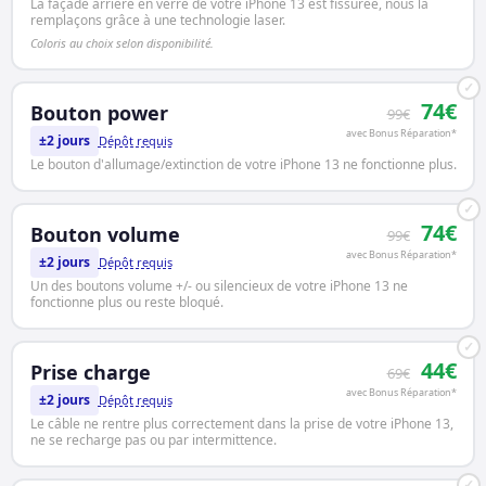
La façade arrière en verre de votre iPhone 13 est fissurée, nous la
remplaçons grâce à une technologie laser.
Coloris au choix selon disponibilité.
✓
74€
Bouton power
99€
avec Bonus Réparation*
±2 jours
Dépôt requis
Le bouton d'allumage/extinction de votre iPhone 13 ne fonctionne plus.
✓
74€
Bouton volume
99€
avec Bonus Réparation*
±2 jours
Dépôt requis
Un des boutons volume +/- ou silencieux de votre iPhone 13 ne
fonctionne plus ou reste bloqué.
✓
44€
Prise charge
69€
avec Bonus Réparation*
±2 jours
Dépôt requis
Le câble ne rentre plus correctement dans la prise de votre iPhone 13,
ne se recharge pas ou par intermittence.
✓