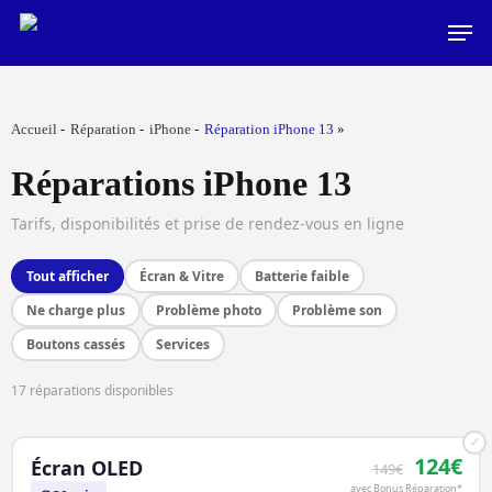
Skip
Men
to
main
content
Accueil
Réparation
iPhone
Réparation iPhone 13
Réparations iPhone 13
Tarifs, disponibilités et prise de rendez-vous en ligne
Tout afficher
Écran & Vitre
Batterie faible
Ne charge plus
Problème photo
Problème son
Boutons cassés
Services
17 réparations disponibles
✓
124€
Écran OLED
149€
avec Bonus Réparation*