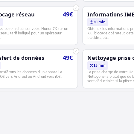
✓
49€
ocage réseau
Informations IME
h
30 min
ez besoin d'utiliser votre Honor 7X sur un
Obtenez les informations p
éseau, tarif indiqué pour un opérateur
7X : blocage opérateur, date
.
blacklist, etc.
✓
49€
sfert de données
Nettoyage prise 
15 min
ansférons les données d’un appareil à
La prise charge de votre Ho
 iOS vers Android ou Android vers iOS.
Nettoyons-la plutôt que de l
sont déductibles si la pièce