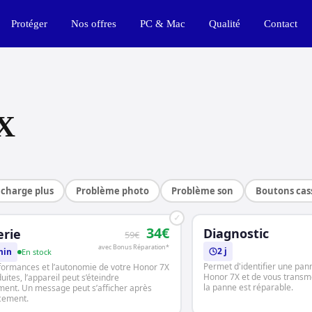
Protéger
Nos offres
PC & Mac
Qualité
Contact
7X
charge plus
Problème photo
Problème son
Boutons cas
✓
34€
Diagnostic
erie
59€
avec Bonus Réparation*
2 j
min
En stock
Permet d'identifier une pan
formances et l’autonomie de votre Honor 7X
Honor 7X et de vous transmet
uites, l’appareil peut s’éteindre
la panne est réparable.
ment. Un message peut s’afficher après
cement.