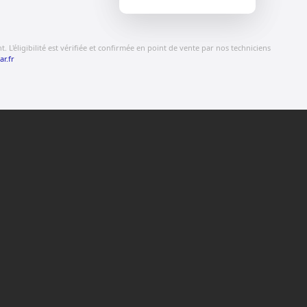
 L'éligibilité est vérifiée et confirmée en point de vente par nos techniciens
ar.fr