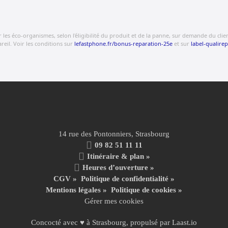
s éco-organismes, selon l'éligibilité du produit et de la panne, sur demande du client.
eil. Voir les conditions sur
lefastphone.fr/bonus-reparation-25e
et sur
label-qualirep
14 rue des Pontonniers, Strasbourg
09 82 51 11 11
Itinéraire & plan »
Heures d’ouverture »
CGV
»
Politique de confidentialité
»
Mentions légales
»
Politique de cookies »
Gérer mes cookies
Concocté avec ♥ à Strasbourg, propulsé par
Laast.io