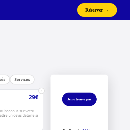
Réserver →
sés
Services
✓
29€
Je ne trouve pas
ne inconnue sur votre
tre un devis détaillé si