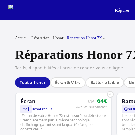
Skip
to
Réparer
main
content
Accueil
Réparation
Honor
Réparation Honor 7X
Réparations Honor 
Tarifs, disponibilités et prise de rendez-vous en ligne
Tout afficher
Écran & Vitre
Batterie faible
Ne 
✓
64€
Écran
Batt
89€
avec Bonus Réparation*
±2 j
30 
Dépôt requis
L’écran de votre Honor 7X est fissuré ou défectueux
Les per
: remplacement par la même technologie
sont réd
d'affichage garantissant la qualité d’origine
brutale
constructeur.
rempla