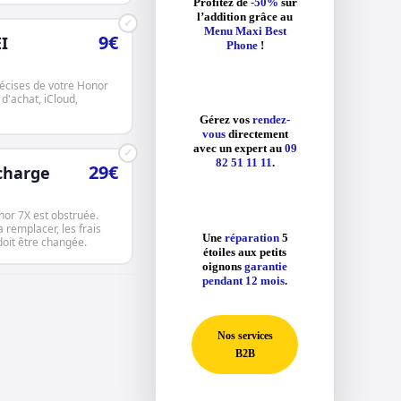
Profitez de
-50%
sur
l’addition grâce au
✓
Menu Maxi Best
9€
I
Phone
!
récises de votre Honor
 d'achat, iCloud,
Gérez vos
rendez-
vous
directement
avec un expert au
09
✓
82 51 11 11
.
29€
charge
nor 7X est obstruée.
a remplacer, les frais
Une
réparation
5
 doit être changée.
étoiles aux petits
oignons
garantie
pendant 12 mois
.
Nos services
B2B