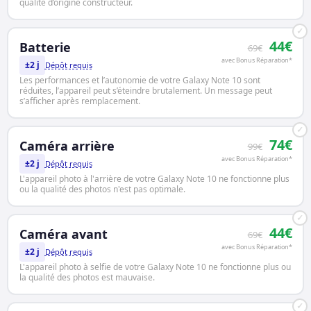
qualité d’origine constructeur.
✓
44€
Batterie
69€
avec Bonus Réparation*
±2 j
Dépôt requis
Les performances et l’autonomie de votre Galaxy Note 10 sont
réduites, l’appareil peut s’éteindre brutalement. Un message peut
s’afficher après remplacement.
✓
74€
Caméra arrière
99€
avec Bonus Réparation*
±2 j
Dépôt requis
L'appareil photo à l'arrière de votre Galaxy Note 10 ne fonctionne plus
ou la qualité des photos n'est pas optimale.
✓
44€
Caméra avant
69€
avec Bonus Réparation*
±2 j
Dépôt requis
L'appareil photo à selfie de votre Galaxy Note 10 ne fonctionne plus ou
la qualité des photos est mauvaise.
✓