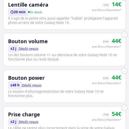
14€
Lentille caméra
39€
avec Bonus Réparation*
20 min
En stock
Il s'agit de la petite vitre aussi appelée "hublot" protégeant l'appareil
photo arrière de votre Galaxy Note 10.
✓
44€
Bouton volume
69€
avec Bonus Réparation*
±2 j
Dépôt requis
Un des boutons volume +/- ou silencieux de votre Galaxy Note 10 ne
fonctionne plus ou reste bloqué.
✓
44€
Bouton power
69€
avec Bonus Réparation*
±48 h
Dépôt requis
Le bouton d'allumage/extinction de votre Galaxy Note 10 ne
fonctionne plus.
✓
54€
Prise charge
79€
avec Bonus Réparation*
±2 j
Dépôt requis
Le câble ne rentre plus correctement dans la prise de votre Galaxy