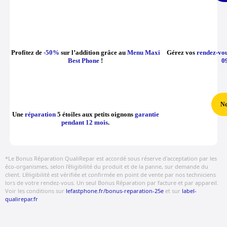
Profitez de
-50%
sur l’addition grâce au
Menu Maxi
Gérez vos
rendez-vo
Best Phone
!
0
No
Une
réparation
5 étoiles aux petits oignons
garantie
pendant 12 mois
.
*Le Bonus Réparation QualiRepar est accordé sous réserve d'acceptation par les
éco-organismes, selon l'éligibilité du produit et de la panne, sur demande du
client. L'éligibilité est vérifiée et confirmée en point de vente par nos techniciens
lors de votre rendez-vous. Un seul Bonus Réparation par facture et par appareil.
Voir les conditions sur
lefastphone.fr/bonus-reparation-25e
et sur
label-
qualirepar.fr