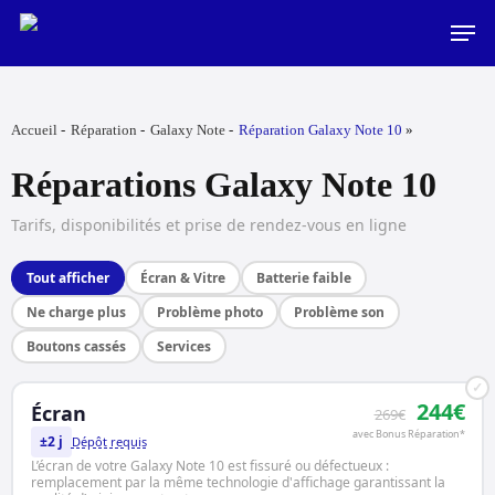
Skip
Men
to
main
content
Accueil
Réparation
Galaxy Note
Réparation Galaxy Note 10
Réparations Galaxy Note 10
Tarifs, disponibilités et prise de rendez-vous en ligne
Tout afficher
Écran & Vitre
Batterie faible
Ne charge plus
Problème photo
Problème son
Boutons cassés
Services
✓
244€
Écran
269€
avec Bonus Réparation*
±2 j
Dépôt requis
L’écran de votre Galaxy Note 10 est fissuré ou défectueux :
remplacement par la même technologie d'affichage garantissant la