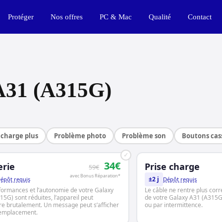
Protéger
Nos offres
PC & Mac
Qualité
Contact
A31 (A315G)
charge plus
Problème photo
Problème son
Boutons cas
✓
34€
erie
Prise charge
59€
avec Bonus Réparation*
±2 j
épôt requis
Dépôt requis
formances et l’autonomie de votre Galaxy
Le câble ne rentre plus cor
15G) sont réduites, l’appareil peut
de votre Galaxy A31 (A315G
dre brutalement. Un message peut s’afficher
ou par intermittence.
remplacement.