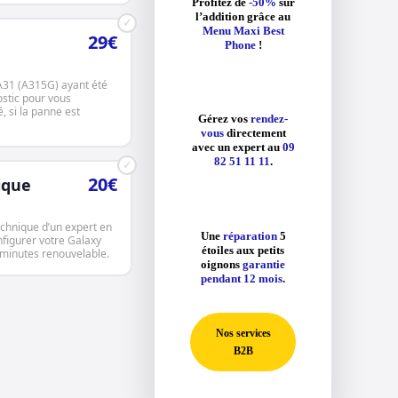
Profitez de
-50%
sur
l’addition grâce au
✓
Menu Maxi Best
29€
Phone
!
A31 (A315G) ayant été
ostic pour vous
, si la panne est
Gérez vos
rendez-
vous
directement
avec un expert au
09
82 51 11 11
.
✓
20€
ique
echnique d’un expert en
Une
réparation
5
nfigurer votre Galaxy
étoiles aux petits
minutes renouvelable.
oignons
garantie
pendant 12 mois
.
Nos services
B2B