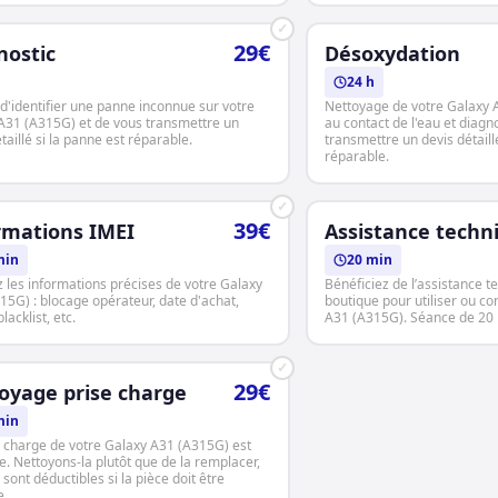
✓
29€
nostic
Désoxydation
24 h
d'identifier une panne inconnue sur votre
Nettoyage de votre Galaxy 
A31 (A315G) et de vous transmettre un
au contact de l'eau et diagn
taillé si la panne est réparable.
transmettre un devis détaillé
réparable.
✓
39€
rmations IMEI
Assistance techn
min
20 min
 les informations précises de votre Galaxy
Bénéficiez de l’assistance t
15G) : blocage opérateur, date d'achat,
boutique pour utiliser ou co
lacklist, etc.
A31 (A315G). Séance de 20 
✓
29€
oyage prise charge
min
e charge de votre Galaxy A31 (A315G) est
e. Nettoyons-la plutôt que de la remplacer,
s sont déductibles si la pièce doit être
e.