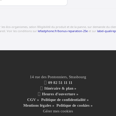
s éco-organismes, selon l'éligibilité du produit et de la panne, sur demande du client.
eil. Voir les conditions sur
lefastphone.fr/bonus-reparation-25e
et sur
label-qualirep
14 rue des Pontonniers, Strasbourg
09 82 51 11 11
Itinéraire & plan »
Heures d’ouverture »
CGV
»
Politique de confidentialité
»
Mentions légales
»
Politique de cookies »
Gérer mes cookies