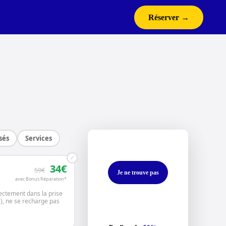
Réserver →
sés
Services
✓
34€
59€
Je ne trouve pas
avec Bonus Réparation*
rectement dans la prise
), ne se recharge pas