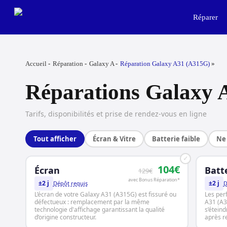
Skip
to
Réparer
main
content
Accueil
Réparation
Galaxy A
Réparation Galaxy A31 (A315G)
Réparations Galaxy 
Tarifs, disponibilités et prise de rendez-vous en ligne
Tout afficher
Écran & Vitre
Batterie faible
Ne 
✓
104€
Écran
Batt
129€
avec Bonus Réparation*
±2 j
±2 j
Dépôt requis
D
L’écran de votre Galaxy A31 (A315G) est fissuré ou
Les per
défectueux : remplacement par la même
A31 (A3
technologie d'affichage garantissant la qualité
s’étein
d’origine constructeur.
après 