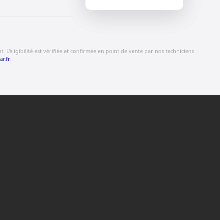
 L'éligibilité est vérifiée et confirmée en point de vente par nos techniciens
ar.fr