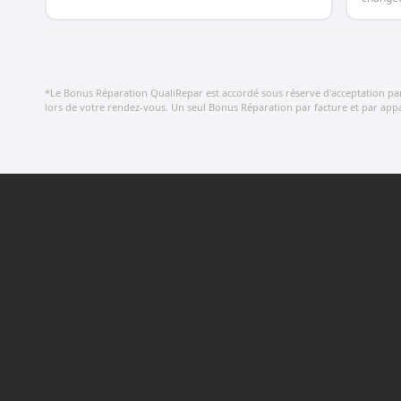
*Le Bonus Réparation QualiRepar est accordé sous réserve d'acceptation par le
lors de votre rendez-vous. Un seul Bonus Réparation par facture et par appar