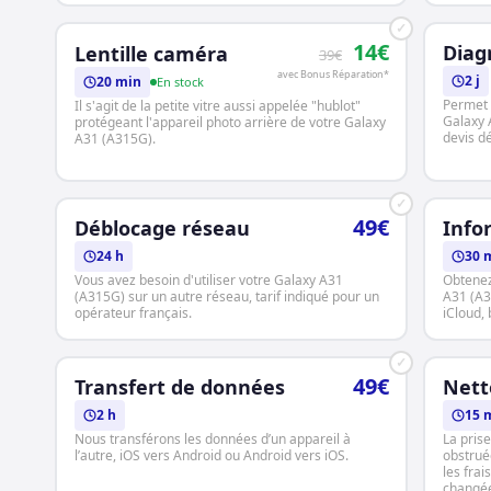
✓
14€
Diag
Lentille caméra
39€
avec Bonus Réparation*
2 j
20 min
En stock
Permet 
Il s'agit de la petite vitre aussi appelée "hublot"
Galaxy 
protégeant l'appareil photo arrière de votre Galaxy
devis dé
A31 (A315G).
✓
49€
Déblocage réseau
Info
24 h
30 
Vous avez besoin d'utiliser votre Galaxy A31
Obtenez
(A315G) sur un autre réseau, tarif indiqué pour un
A31 (A3
opérateur français.
iCloud, b
✓
49€
Transfert de données
Nett
2 h
15 
Nous transférons les données d’un appareil à
La pris
l’autre, iOS vers Android ou Android vers iOS.
obstrué
les frai
changé