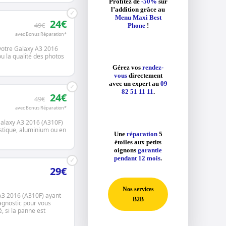
Profitez de
-50%
sur
l’addition grâce au
✓
Menu Maxi Best
24€
49€
Phone
!
avec Bonus Réparation*
 votre Galaxy A3 2016
u la qualité des photos
Gérez vos
rendez-
vous
directement
avec un expert au
09
✓
82 51 11 11
.
24€
49€
avec Bonus Réparation*
Galaxy A3 2016 (A310F)
stique, aluminium ou en
Une
réparation
5
étoiles aux petits
oignons
garantie
pendant 12 mois
.
✓
29€
Nos services
A3 2016 (A310F) ayant
B2B
iagnostic pour vous
, si la panne est