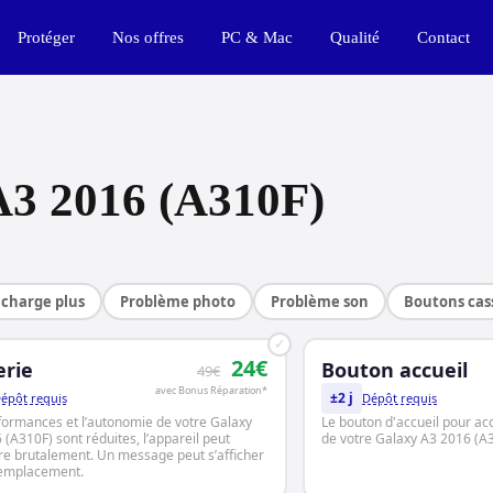
Protéger
Nos offres
PC & Mac
Qualité
Contact
A3 2016 (A310F)
charge plus
Problème photo
Problème son
Boutons cas
✓
24€
erie
Bouton accueil
49€
avec Bonus Réparation*
±2 j
épôt requis
Dépôt requis
formances et l’autonomie de votre Galaxy
Le bouton d'accueil pour ac
(A310F) sont réduites, l’appareil peut
de votre Galaxy A3 2016 (A3
dre brutalement. Un message peut s’afficher
remplacement.