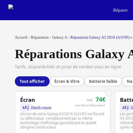
Skip
to
Réparer
main
content
Accueil
Réparation
Galaxy A
Réparation Galaxy A3 2016 (A310F)
Réparations Galaxy 
Tarifs, disponibilités et prise de rendez-vous en ligne
Tout afficher
Écran & Vitre
Batterie faible
Ne 
✓
74€
Écran
Batt
99€
avec Bonus Réparation*
±2 j
±2 j
Dépôt requis
D
L’écran de votre Galaxy A3 2016 (A310F) est fissuré
Les per
ou défectueux : remplacement par la même
A3 2016 
technologie d'affichage garantissant la qualité
s’étein
d’origine constructeur.
après 