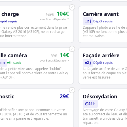
✓
104€
e charge
Caméra avant
129€
avec Bonus Réparation*
±2 j
épôt requis
Dépôt requis
e ne rentre plus correctement dans la prise
L'appareil photo à selfie de
e Galaxy A3 2016 (A310F), ne se recharge
(A310F) ne fonctionne plus o
par intermittence.
est mauvaise.
✓
14€
ille caméra
Façade arrière
39€
avec Bonus Réparation*
min
±2 j
En stock
Dépôt requis
t de la petite vitre aussi appelée "hublot"
La façade arrière de votre 
ant l'appareil photo arrière de votre Galaxy
sous forme de coque en pla
 (A310F).
verre est fissurée.
✓
29€
nostic
Désoxydation
24 h
d'identifier une panne inconnue sur votre
Nettoyage de votre Galaxy 
A3 2016 (A310F) et de vous transmettre un
été au contact de l'eau et d
taillé si la panne est réparable.
transmettre un devis détaillé
réparable.