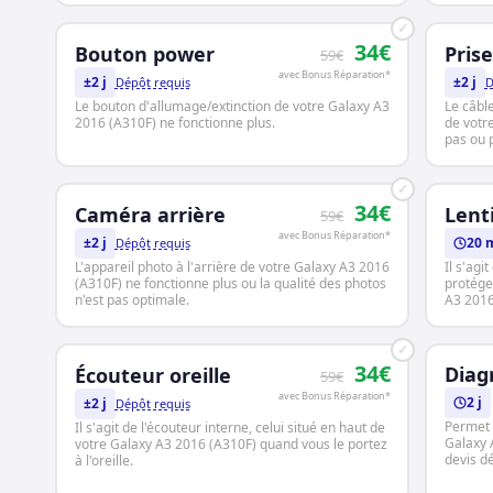
✓
34€
Bouton power
Pris
59€
avec Bonus Réparation*
±2 j
±2 j
Dépôt requis
D
Le bouton d'allumage/extinction de votre Galaxy A3
Le câbl
2016 (A310F) ne fonctionne plus.
de votr
pas ou 
✓
34€
Caméra arrière
Lent
59€
avec Bonus Réparation*
±2 j
20 
Dépôt requis
L'appareil photo à l'arrière de votre Galaxy A3 2016
Il s'agi
(A310F) ne fonctionne plus ou la qualité des photos
protége
n'est pas optimale.
A3 2016
✓
34€
Diag
Écouteur oreille
59€
avec Bonus Réparation*
2 j
±2 j
Dépôt requis
Permet 
Il s'agit de l'écouteur interne, celui situé en haut de
Galaxy 
votre Galaxy A3 2016 (A310F) quand vous le portez
devis dé
à l'oreille.