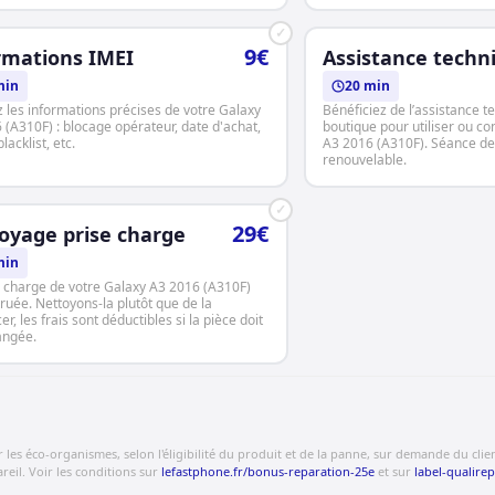
✓
9€
rmations IMEI
Assistance techn
min
20 min
 les informations précises de votre Galaxy
Bénéficiez de l’assistance t
 (A310F) : blocage opérateur, date d'achat,
boutique pour utiliser ou co
lacklist, etc.
A3 2016 (A310F). Séance de
renouvelable.
✓
29€
oyage prise charge
min
e charge de votre Galaxy A3 2016 (A310F)
ruée. Nettoyons-la plutôt que de la
r, les frais sont déductibles si la pièce doit
angée.
s éco-organismes, selon l'éligibilité du produit et de la panne, sur demande du client.
eil. Voir les conditions sur
lefastphone.fr/bonus-reparation-25e
et sur
label-qualirep