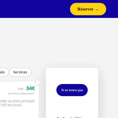
Réserver →
sés
Services
✓
34€
59€
Je ne trouve pas
avec Bonus Réparation*
céder au menu principal
10F) est cassé.