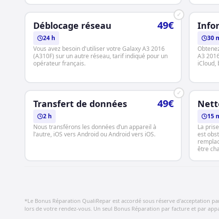
✓
49€
Déblocage réseau
Info
24 h
30 
Vous avez besoin d'utiliser votre Galaxy A3 2016
Obtenez
(A310F) sur un autre réseau, tarif indiqué pour un
A3 2016
opérateur français.
iCloud, b
✓
49€
Transfert de données
Nett
2 h
15 
Nous transférons les données d’un appareil à
La pris
l’autre, iOS vers Android ou Android vers iOS.
est obst
remplace
être ch
*Le Bonus Réparation QualiRepar est accordé sous réserve d'acceptation par le
lors de votre rendez-vous. Un seul Bonus Réparation par facture et par appar