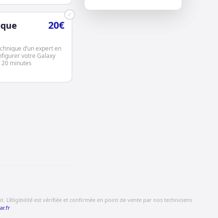
✓
20€
ique
echnique d’un expert en
nfigurer votre Galaxy
 20 minutes
 L'éligibilité est vérifiée et confirmée en point de vente par nos techniciens
ar.fr