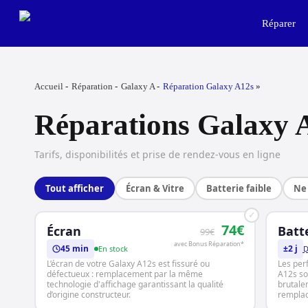
Skip
to
Réparer
main
content
Accueil
Réparation
Galaxy A
Réparation Galaxy A12s
Réparations Galaxy 
Tarifs, disponibilités et prise de rendez-vous en ligne
Tout afficher
Écran & Vitre
Batterie faible
Ne 
✓
74€
Écran
Batt
99€
avec Bonus Réparation*
45 min
±2 j
En stock
D
L’écran de votre Galaxy A12s est fissuré ou
Les per
défectueux : remplacement par la même
A12s son
technologie d'affichage garantissant la qualité
brutale
d’origine constructeur.
rempla