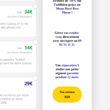
Profitez de
-50%
sur
l’addition grâce au
✓
Menu Maxi Best
34€
59€
Phone
!
avec Bonus Réparation*
 votre Galaxy A12s ne
é des photos est
Gérez vos
rendez-
vous
directement
avec un expert au
09
✓
82 51 11 11
.
14€
39€
avec Bonus Réparation*
ussi appelée "hublot"
 arrière de votre Galaxy
Une
réparation
5
étoiles aux petits
oignons
garantie
pendant 12 mois
.
✓
29€
Nos services
ne inconnue sur votre
B2B
nsmettre un devis
rable.