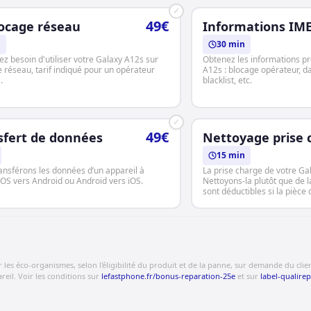
✓
49€
ocage réseau
Informations IME
h
30 min
ez besoin d'utiliser votre Galaxy A12s sur
Obtenez les informations pr
e réseau, tarif indiqué pour un opérateur
A12s : blocage opérateur, da
.
blacklist, etc.
✓
49€
sfert de données
Nettoyage prise 
15 min
ansférons les données d’un appareil à
La prise charge de votre Ga
 iOS vers Android ou Android vers iOS.
Nettoyons-la plutôt que de l
sont déductibles si la pièce
s éco-organismes, selon l'éligibilité du produit et de la panne, sur demande du client.
eil. Voir les conditions sur
lefastphone.fr/bonus-reparation-25e
et sur
label-qualirep