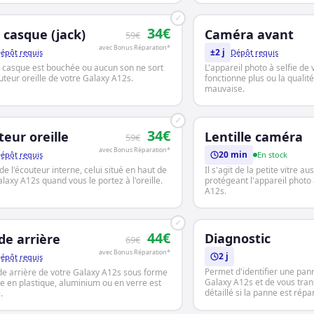
✓
34€
 casque (jack)
Caméra avant
59€
avec Bonus Réparation*
±2 j
épôt requis
Dépôt requis
e casque est bouchée ou aucun son ne sort
L'appareil photo à selfie de
uteur oreille de votre Galaxy A12s.
fonctionne plus ou la qualit
mauvaise.
✓
34€
teur oreille
Lentille caméra
59€
avec Bonus Réparation*
20 min
épôt requis
En stock
t de l'écouteur interne, celui situé en haut de
Il s'agit de la petite vitre a
laxy A12s quand vous le portez à l'oreille.
protégeant l'appareil photo
A12s.
✓
44€
Diagnostic
de arrière
69€
avec Bonus Réparation*
2 j
épôt requis
Permet d'identifier une pan
de arrière de votre Galaxy A12s sous forme
Galaxy A12s et de vous tra
e en plastique, aluminium ou en verre est
détaillé si la panne est répa
.