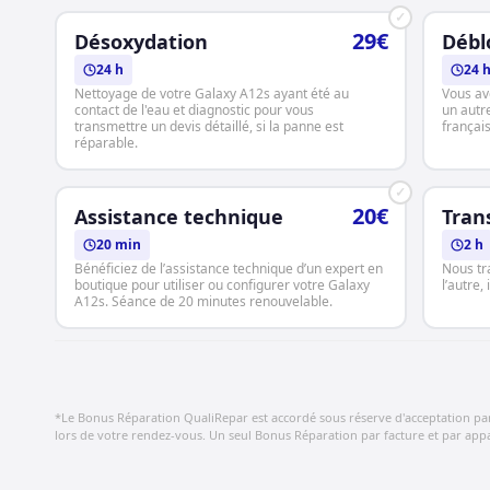
✓
29€
Désoxydation
Débl
24 h
24 
Nettoyage de votre Galaxy A12s ayant été au
Vous av
contact de l'eau et diagnostic pour vous
un autr
transmettre un devis détaillé, si la panne est
français
réparable.
✓
20€
Assistance technique
Tran
20 min
2 h
Bénéficiez de l’assistance technique d’un expert en
Nous tr
boutique pour utiliser ou configurer votre Galaxy
l’autre,
A12s. Séance de 20 minutes renouvelable.
*Le Bonus Réparation QualiRepar est accordé sous réserve d'acceptation par le
lors de votre rendez-vous. Un seul Bonus Réparation par facture et par appar