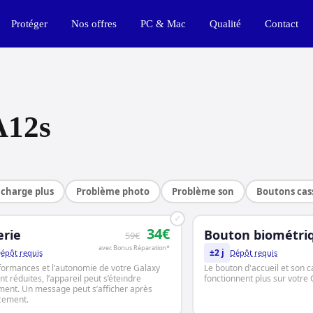
Protéger
Nos offres
PC & Mac
Qualité
Contact
A12s
charge plus
Problème photo
Problème son
Boutons cas
✓
34€
erie
Bouton biométri
59€
avec Bonus Réparation*
±2 j
épôt requis
Dépôt requis
formances et l’autonomie de votre Galaxy
Le bouton d'accueil et son 
t réduites, l’appareil peut s’éteindre
fonctionnent plus sur votre
ment. Un message peut s’afficher après
cement.