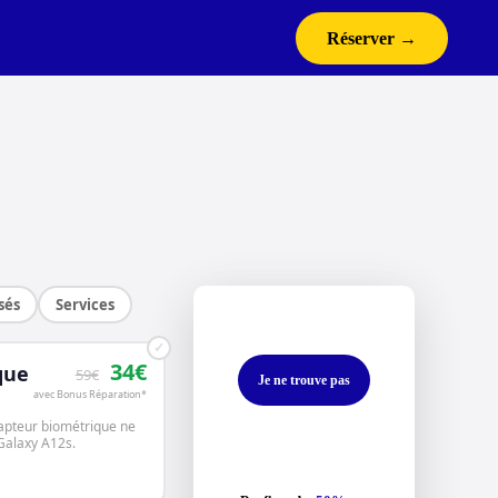
Réserver →
sés
Services
✓
34€
que
59€
Je ne trouve pas
avec Bonus Réparation*
capteur biométrique ne
 Galaxy A12s.