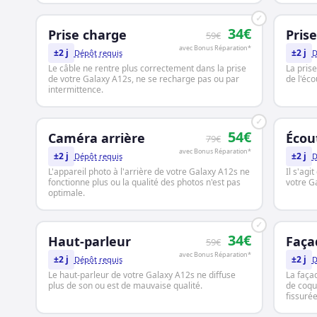
✓
34€
Prise charge
Prise
59€
avec Bonus Réparation*
±2 j
±2 j
Dépôt requis
D
Le câble ne rentre plus correctement dans la prise
La pris
de votre Galaxy A12s, ne se recharge pas ou par
de l'éco
intermittence.
✓
54€
Caméra arrière
Écou
79€
avec Bonus Réparation*
±2 j
±2 j
Dépôt requis
D
L'appareil photo à l'arrière de votre Galaxy A12s ne
Il s'agi
fonctionne plus ou la qualité des photos n'est pas
votre Ga
optimale.
✓
34€
Haut-parleur
Faça
59€
avec Bonus Réparation*
±2 j
±2 j
Dépôt requis
D
Le haut-parleur de votre Galaxy A12s ne diffuse
La faça
plus de son ou est de mauvaise qualité.
de coqu
fissurée