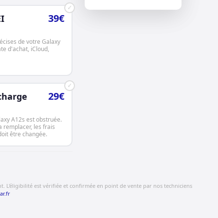
✓
39€
I
écises de votre Galaxy
te d'achat, iCloud,
✓
29€
charge
laxy A12s est obstruée.
a remplacer, les frais
 doit être changée.
 L'éligibilité est vérifiée et confirmée en point de vente par nos techniciens
ar.fr